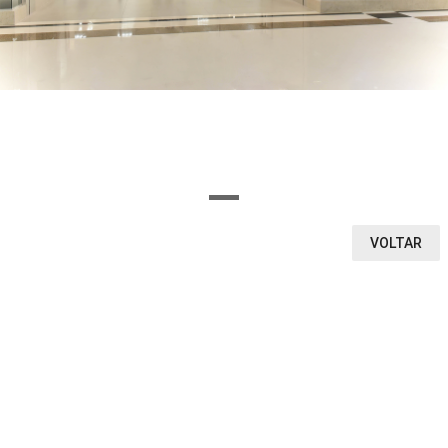
OU SELECIONE AQUI O SEGMENTO DA LOJA
Ou encontre a loja pela letra inicial
A
B
C
D
E
F
G
H
I
J
K
L
M
N
O
P
Q
R
S
T
U
V
W
X
Y
Z
0-9
VOLTAR
VEJA O QUE ENCONTRAMOS
1
0
LOJAS
CINEMA