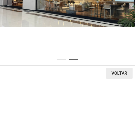
OU SELECIONE AQUI O SEGMENTO DA LOJA
Ou encontre a loja pela letra inicial
A
B
C
D
E
F
G
H
I
J
K
L
M
N
O
P
Q
R
S
T
U
V
W
X
Y
Z
0-9
VOLTAR
VEJA O QUE ENCONTRAMOS
1
0
LOJAS
CINEMA